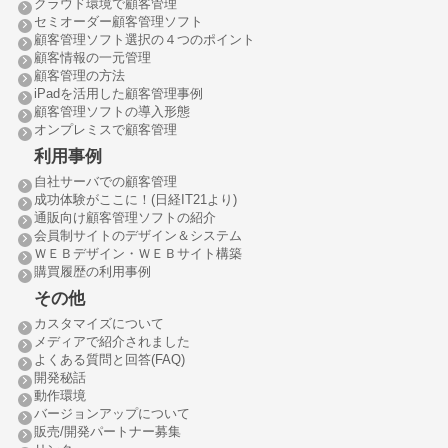
クラウド環境で顧客管理
セミオーダー顧客管理ソフト
顧客管理ソフト選択の４つのポイント
顧客情報の一元管理
顧客管理の方法
iPadを活用した顧客管理事例
顧客管理ソフトの導入形態
オンプレミスで顧客管理
利用事例
自社サーバでの顧客管理
成功体験がここに！(日経IT21より)
通販向け顧客管理ソフトの紹介
会員制サイトのデザイン＆システム
ＷＥＢデザイン・ＷＥＢサイト構築
購買履歴の利用事例
その他
カスタマイズについて
メディアで紹介されました
よくある質問と回答(FAQ)
開発秘話
動作環境
バージョンアップについて
販売/開発パートナー募集