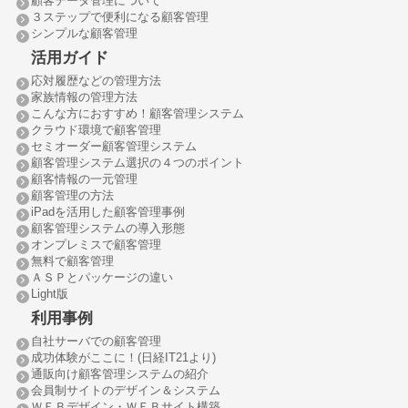
顧客データ管理について
３ステップで便利になる顧客管理
シンプルな顧客管理
活用ガイド
応対履歴などの管理方法
家族情報の管理方法
こんな方におすすめ！顧客管理システム
クラウド環境で顧客管理
セミオーダー顧客管理システム
顧客管理システム選択の４つのポイント
顧客情報の一元管理
顧客管理の方法
iPadを活用した顧客管理事例
顧客管理システムの導入形態
オンプレミスで顧客管理
無料で顧客管理
ＡＳＰとパッケージの違い
Light版
利用事例
自社サーバでの顧客管理
成功体験がここに！(日経IT21より)
通販向け顧客管理システムの紹介
会員制サイトのデザイン＆システム
ＷＥＢデザイン・ＷＥＢサイト構築