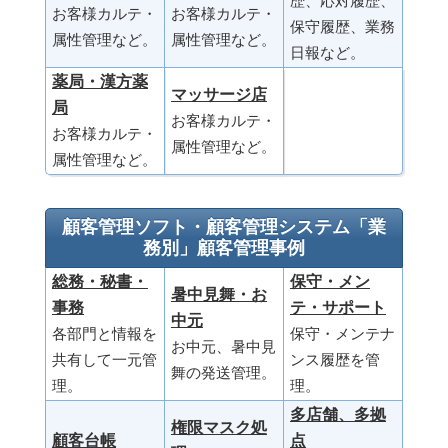
歴、応対履歴、
お客様カルテ・
お客様カルテ・
保守履歴、業務
属性管理など。
属性管理など。
日報など。
薬局・漢方薬
マッサージ店
局
お客様カルテ・
お客様カルテ・
属性管理など。
属性管理など。
顧客管理ソフト・顧客管理システム「業
務別」顧客管理事例
総務・秘書・
保守・メン
暑中見舞・お
事務
テ・サポート
中元
各部門と情報を
保守・メンテナ
お中元、暑中見
共有して一元管
ンス履歴を管
舞の発送管理。
理。
理。
多店舗、多拠
権限マスク処
顧客台帳
点