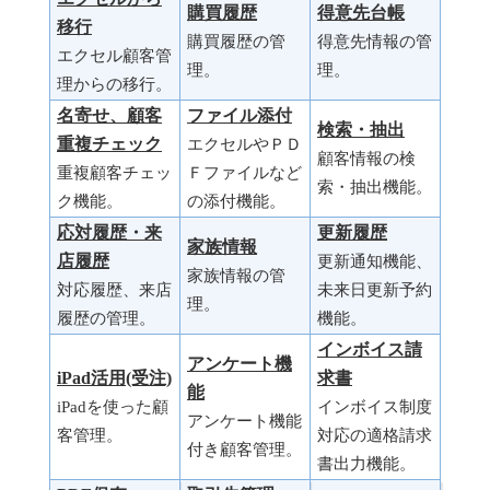
購買履歴
得意先台帳
移行
購買履歴の管
得意先情報の管
エクセル顧客管
理。
理。
理からの移行。
名寄せ、顧客
ファイル添付
検索・抽出
重複チェック
エクセルやＰＤ
顧客情報の検
重複顧客チェッ
Ｆファイルなど
索・抽出機能。
ク機能。
の添付機能。
応対履歴・来
更新履歴
家族情報
店履歴
更新通知機能、
家族情報の管
対応履歴、来店
未来日更新予約
理。
履歴の管理。
機能。
インボイス請
アンケート機
iPad活用(受注)
求書
能
iPadを使った顧
インボイス制度
アンケート機能
客管理。
対応の適格請求
付き顧客管理。
書出力機能。