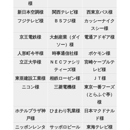
様
新日本空調様
関西テレビ様
西東京バス様
フジテレビ様
ＢＳフジ様
カッシーナイク
スシー様
京王電鉄様
大創産業（ダイ
電通アドギア様
ソー）様
人形町今半様
時事通信社様
ポケモン様
立正大学様
ＮＥＣファシリ
宮崎ケーブルテ
ティーズ様
レビ様
東亜建設工業様
相鉄ローゼン様
ＪＴ様
ニコン様
三菱電機様
東京一番フーズ
（とらふぐ亭）
様
ホテルプラザ神
ひまわり乳業様
日本マクドナル
戸様
ド様
ニッポンレンタ
サッポロビール
東海テレビ様