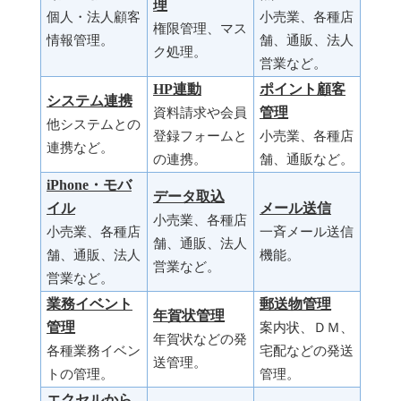
理
個人・法人顧客
小売業、各種店
権限管理、マス
情報管理。
舗、通販、法人
ク処理。
営業など。
HP連動
ポイント顧客
システム連携
管理
資料請求や会員
他システムとの
登録フォームと
小売業、各種店
連携など。
の連携。
舗、通販など。
iPhone・モバ
データ取込
イル
メール送信
小売業、各種店
小売業、各種店
一斉メール送信
舗、通販、法人
舗、通販、法人
機能。
営業など。
営業など。
業務イベント
郵送物管理
年賀状管理
管理
案内状、ＤＭ、
年賀状などの発
各種業務イベン
宅配などの発送
送管理。
トの管理。
管理。
エクセルから