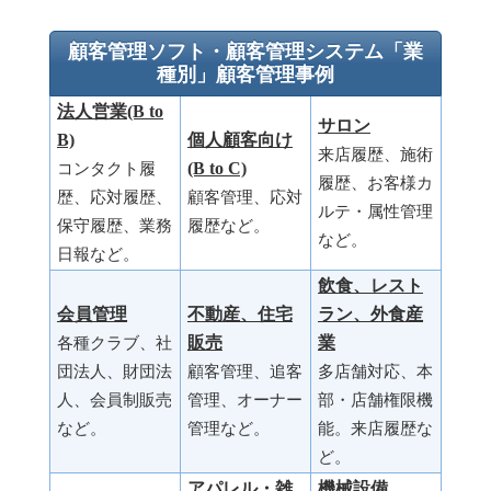
顧客管理ソフト・顧客管理システム「業
種別」顧客管理事例
法人営業(B to
サロン
B)
個人顧客向け
来店履歴、施術
(B to C)
コンタクト履
履歴、お客様カ
歴、応対履歴、
顧客管理、応対
ルテ・属性管理
保守履歴、業務
履歴など。
など。
日報など。
飲食、レスト
会員管理
不動産、住宅
ラン、外食産
販売
業
各種クラブ、社
団法人、財団法
顧客管理、追客
多店舗対応、本
人、会員制販売
管理、オーナー
部・店舗権限機
など。
管理など。
能。来店履歴な
ど。
アパレル・雑
機械設備