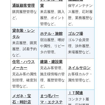
通販顧客管理
貨
保守メンテナン
購買履歴管理な
来店履歴、購入
ス履歴、応対履
ど。
履歴、ポイント
歴、業務履歴な
管理など。
ど。
貸衣装・レン
ホテル・旅館
ゴルフ場
タル
宿泊履歴、嗜好
ゴルフ会員管
来店履歴、購買
や属性、リピー
理、渉外履歴、
履歴、試着予約
タの管理。
来場履歴など。
など。
住宅・ハウス
建築・建設業
メーカー
ネイルサロン
見込み客管理、
見込み客の属性
施主様情報の管
お客様カルテ・
別管理、確度別
理、履歴管理な
属性管理など。
管理など。
ど。
ＩＴ関連
メガネ・宝
まつ毛パー
コンタクト履
石・時計店
マ・エクステ